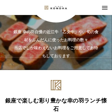
銀座 幸の羽自慢の近江牛「乙女牛」や、旬の食
材をふんだんに使ったお料理の数々
当店でしか味わえないお料理をご用意してお待
ちしております
MENU
銀座で楽しむ彩り豊かな幸の羽ランチ懐
石