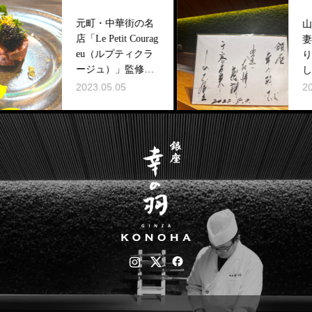
元町・中華街の名
山本譲二様ご夫
店「Le Petit Courag
妻、ご来店誠にあ
eu（ルプティクラ
りがとうございま
ージュ）」監修の
した。
メニュー
2023.05.08
2023.05.05