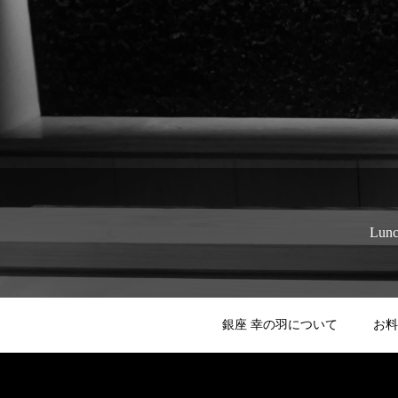
Lun
銀座 幸の羽について
お料