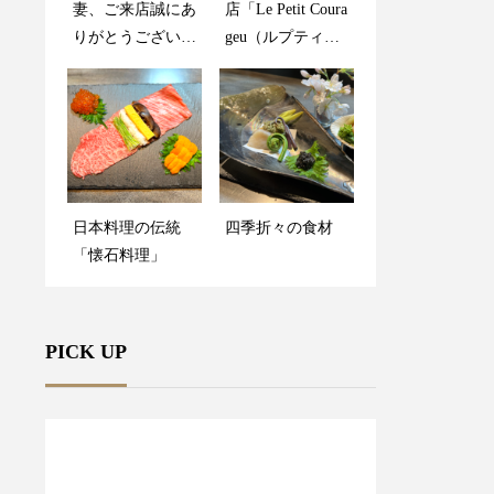
妻、ご来店誠にあ
店「Le Petit Coura
りがとうございま
geu（ルプティク
した。
ラージュ）」監修
のメニュー
日本料理の伝統
四季折々の食材
「懐石料理」
PICK UP