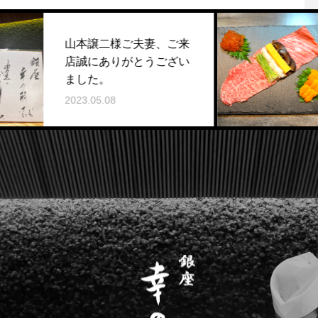
山本譲二様ご夫妻、ご来
日本
店誠にありがとうござい
理」
ました。
2023.0
2023.05.08