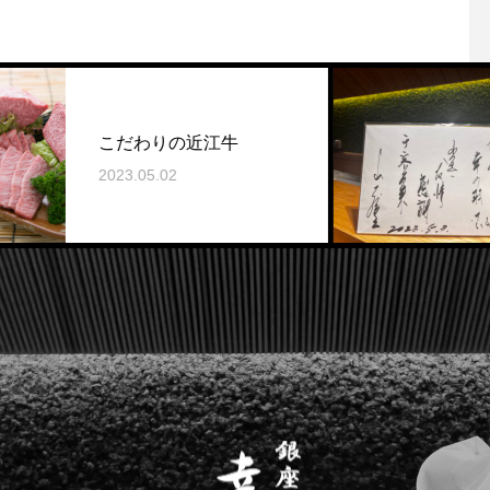
山本譲二
だわりの近江牛
店誠にあ
ました。
.05.02
2023.05.08