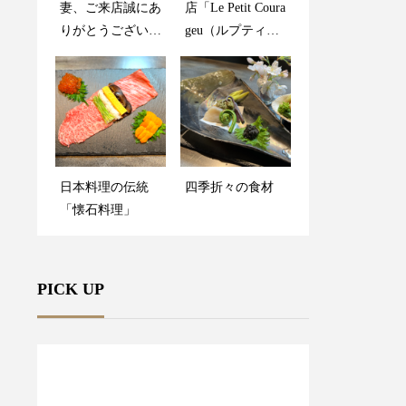
妻、ご来店誠にあ
店「Le Petit Coura
りがとうございま
geu（ルプティク
した。
ラージュ）」監修
のメニュー
日本料理の伝統
四季折々の食材
「懐石料理」
PICK UP