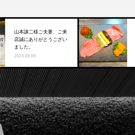
様ご夫妻、ご来
日本料理の伝統
りがとうござい
理」
2023.05.05