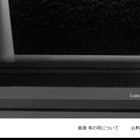
Lun
銀座 幸の羽について
お料